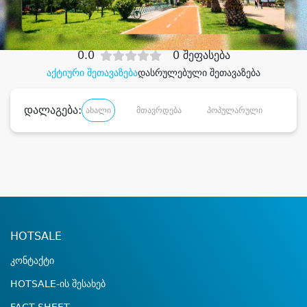
დიდი დანაზოგით
0.0
0 შეფასება
აქტიური შეთავაზება
დასრულებული შეთავაზება
დალაგება:
ახალი
მთავრდება
პოპულარული
დანა
HOTSALE
კონტაქტი
HOTSALE-ის შესახებ