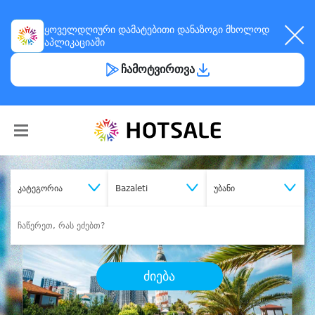
ყოველდღიური
დამატებითი დანაზოგი
მხოლოდ
აპლიკაციაში
ჩამოტვირთვა
კატეგორია
Bazaleti
უბანი
ძიება
შეიძინე
სასურველი მომსახურება