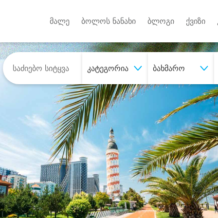
Android A
უქტებზე
მალე
ბოლოს ნანახი
ბლოგი
ქვიზი
კატეგორია
ბახმარო
შეიძინე
სასურველი მომსახურე