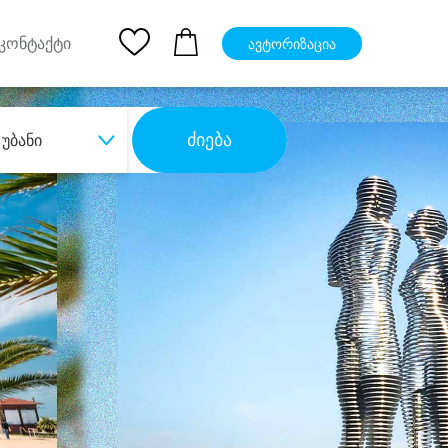
pp
Ios App
კონტაქტი
ავტორიზაცია
ძიება
უბანი
ბა
დიდი დანაზოგით