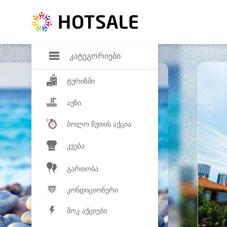
დანაზოგი
საყვარელ პროდ
კატეგორიები
ტურიზმი
აუზი
ბოლო წუთის აქცია
კვება
გართობა
კონდიციონერი
შოკ აქციები