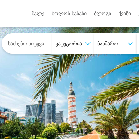
Android A
უქტებზე
მალე
ბოლოს ნანახი
ბლოგი
ქვიზი
კატეგორია
ბახმარო
შეიძინე
სასურველი მომსახურე