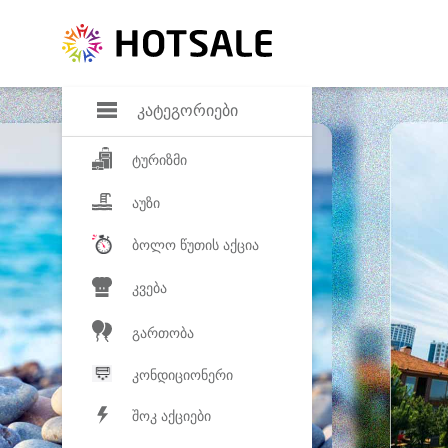
დანაზოგი
საყვარელ პროდ
კატეგორიები
ტურიზმი
აუზი
ბოლო წუთის აქცია
კვება
გართობა
კონდიციონერი
შოკ აქციები