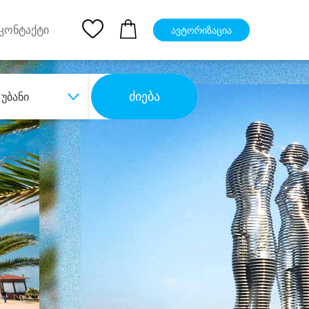
pp
Ios App
კონტაქტი
ავტორიზაცია
ძიება
უბანი
ბა
დიდი დანაზოგით