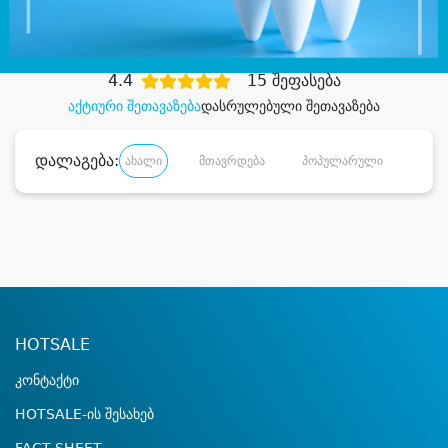
დიდი დანაზოგით
4.4
15 შეფასება
აქტიური შეთავაზება
დასრულებული შეთავაზება
დალაგება:
ახალი
მთავრდება
პოპულარული
დანა
HOTSALE
კონტაქტი
HOTSALE-ის შესახებ