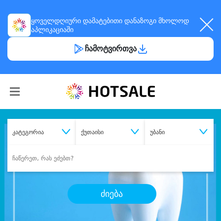
ყოველდღიური
დამატებითი დანაზოგი
მხოლოდ
აპლიკაციაში
ჩამოტვირთვა
კატეგორია
ქუთაისი
უბანი
ძიება
შეიძინე
სასურველი მომსახურება