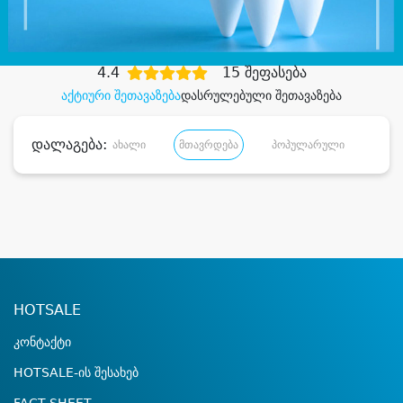
დიდი დანაზოგით
4.4
15 შეფასება
აქტიური შეთავაზება
დასრულებული შეთავაზება
დალაგება:
ახალი
მთავრდება
პოპულარული
დანა
HOTSALE
კონტაქტი
HOTSALE-ის შესახებ