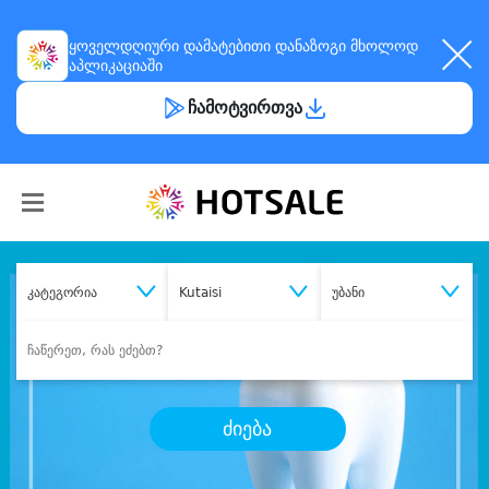
ყოველდღიური
დამატებითი დანაზოგი
მხოლოდ
აპლიკაციაში
ჩამოტვირთვა
კატეგორია
Kutaisi
უბანი
ძიება
შეიძინე
სასურველი მომსახურება