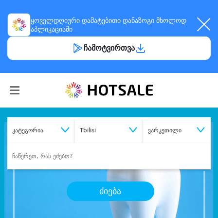
ყოველდღიური
დამატებითი დანაზოგი
მხოლოდ
აპლიკაციაში
ჩამოტვირთვა
კატეგორია
Tbilisi
ვარკეთილი
ძიება
შეიძინე
სასურველი მომსახურება