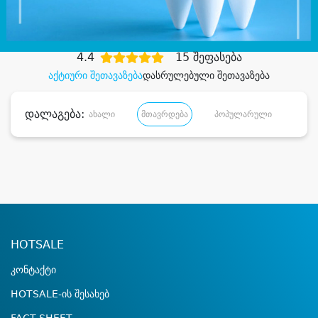
დიდი დანაზოგით
4.4
15 შეფასება
აქტიური შეთავაზება
დასრულებული შეთავაზება
დალაგება:
ახალი
მთავრდება
პოპულარული
დანა
HOTSALE
კონტაქტი
HOTSALE-ის შესახებ