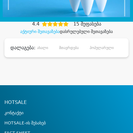
დიდი დანაზოგით
4.4
15 შეფასება
აქტიური შეთავაზება
დასრულებული შეთავაზება
დალაგება:
ახალი
მთავრდება
პოპულარული
დანა
HOTSALE
კონტაქტი
HOTSALE-ის შესახებ