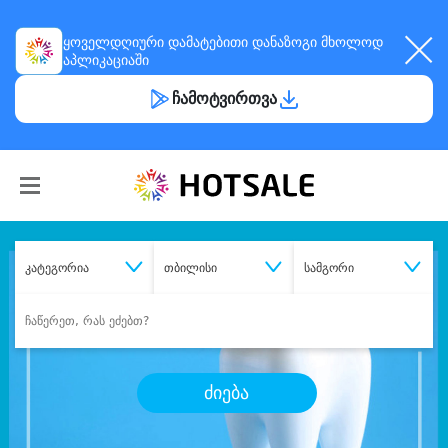
ყოველდღიური
დამატებითი დანაზოგი
მხოლოდ
აპლიკაციაში
ჩამოტვირთვა
კატეგორია
თბილისი
სამგორი
ძიება
შეიძინე
სასურველი მომსახურება