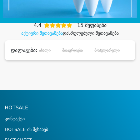
დიდი დანაზოგით
4.4
15 შეფასება
აქტიური შეთავაზება
დასრულებული შეთავაზება
დალაგება:
ახალი
მთავრდება
პოპულარული
დანა
HOTSALE
კონტაქტი
HOTSALE-ის შესახებ