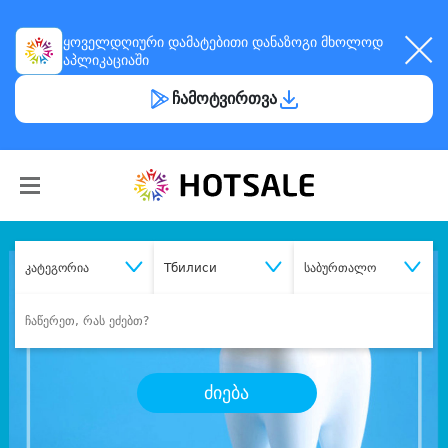
ყოველდღიური
დამატებითი დანაზოგი
მხოლოდ
აპლიკაციაში
ჩამოტვირთვა
კატეგორია
Тбилиси
საბურთალო
ძიება
შეიძინე
სასურველი მომსახურება