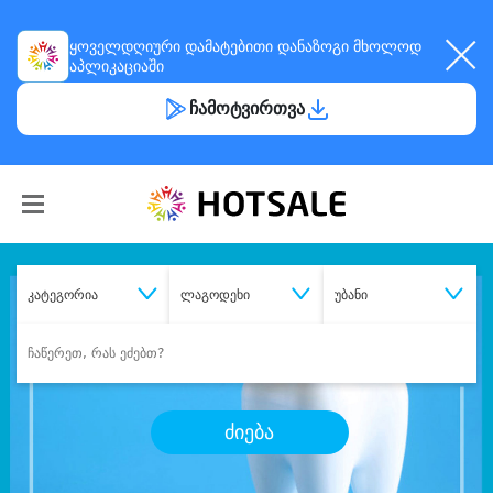
ყოველდღიური
დამატებითი დანაზოგი
მხოლოდ
აპლიკაციაში
ჩამოტვირთვა
კატეგორია
ლაგოდეხი
უბანი
ძიება
შეიძინე
სასურველი მომსახურება