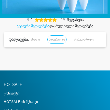
დიდი დანაზოგით
4.4
15 შეფასება
აქტიური შეთავაზება
დასრულებული შეთავაზება
დალაგება:
ახალი
მთავრდება
პოპულარული
დანა
HOTSALE
კონტაქტი
HOTSALE-ის შესახებ