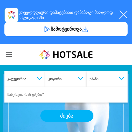
ყოველდღიური
დამატებითი დანაზოგი
მხოლოდ
აპლიკაციაში
ჩამოტვირთვა
კატეგორია
კოჯორი
უბანი
ძიება
შეიძინე
სასურველი მომსახურება