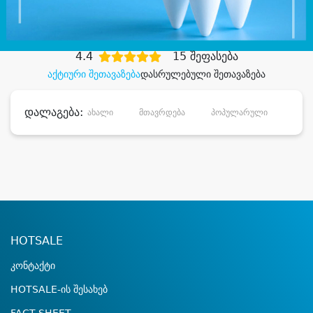
დიდი დანაზოგით
4.4
15 შეფასება
აქტიური შეთავაზება
დასრულებული შეთავაზება
დალაგება:
ახალი
მთავრდება
პოპულარული
დანა
HOTSALE
კონტაქტი
HOTSALE-ის შესახებ