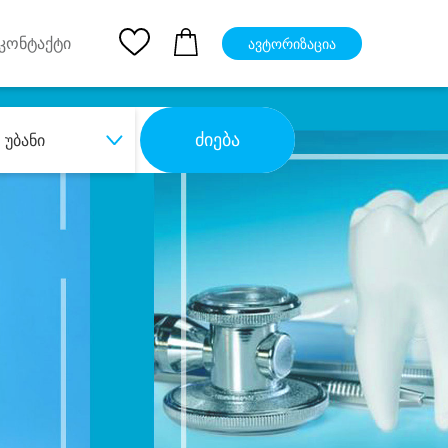
pp
Ios App
კონტაქტი
ავტორიზაცია
ძიება
უბანი
ბა
დიდი დანაზოგით