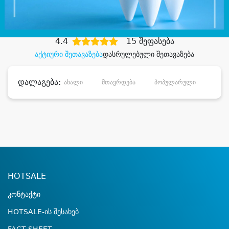
დიდი დანაზოგით
4.4
15 შეფასება
აქტიური შეთავაზება
დასრულებული შეთავაზება
დალაგება:
ახალი
მთავრდება
პოპულარული
დანა
HOTSALE
კონტაქტი
HOTSALE-ის შესახებ