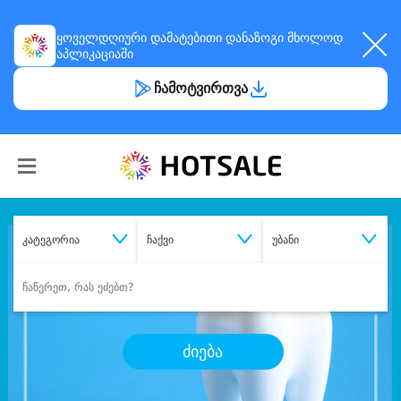
ყოველდღიური
დამატებითი დანაზოგი
მხოლოდ
აპლიკაციაში
ჩამოტვირთვა
კატეგორია
ჩაქვი
უბანი
ძიება
შეიძინე
სასურველი მომსახურება