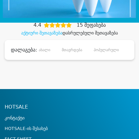
დიდი დანაზოგით
4.4
15 შეფასება
აქტიური შეთავაზება
დასრულებული შეთავაზება
დალაგება:
ახალი
მთავრდება
პოპულარული
დანა
HOTSALE
კონტაქტი
HOTSALE-ის შესახებ