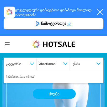
ყოველდღიური
დამატებითი დანაზოგი
მხოლოდ
აპლიკაციაში
ჩამოტვირთვა
კატეგორია
Abastumani
უბანი
ძიება
შეიძინე
სასურველი მომსახურება