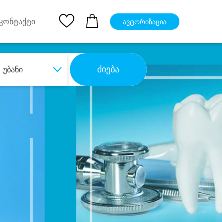
pp
Ios App
კონტაქტი
ავტორიზაცია
ძიება
უბანი
ბა
დიდი დანაზოგით