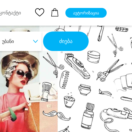
pp
Ios App
კონტაქტი
ავტორიზაცია
ძიება
უბანი
ბა
დიდი დანაზოგით