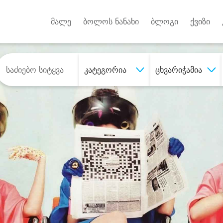
Android A
უქტებზე
მალე
ბოლოს ნანახი
ბლოგი
ქვიზი
კატეგორია
ცხვარიჭამია
შეიძინე
სასურველი მომსახურე