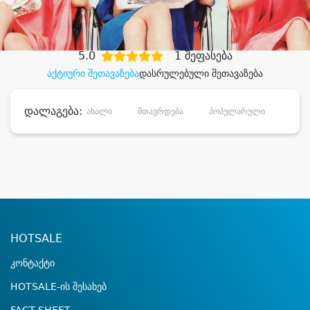
დიდი დანაზოგით
5.0
1 შეფასება
აქტიური შეთავაზება
დასრულებული შეთავაზება
დალაგება:
ახალი
მთავრდება
პოპულარული
დანა
HOTSALE
კონტაქტი
HOTSALE-ის შესახებ