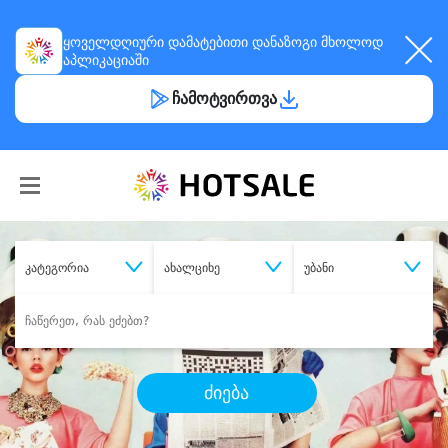
ყოველდღიური
დამატებითი დანაზოგი
მხოლოდ
აპლიკაციაში
ჩამოტვირთვა
კატეგორია
ახალციხე
უბანი
ძიება
შეიძინე
სასურველი მომსახურება