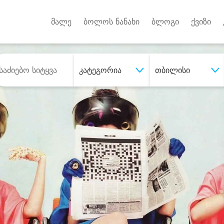
Android A
უქტებზე
მალე
ბოლოს ნანახი
ბლოგი
ქვიზი
კატეგორია
თბილისი
შეიძინე
სასურველი მომსახურე