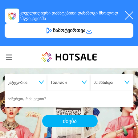
ყოველდღიური
დამატებითი დანაზოგი
მხოლოდ
აპლიკაციაში
ჩამოტვირთვა
კატეგორია
Тбилиси
მთაწმინდა
ძიება
შეიძინე
სასურველი მომსახურება