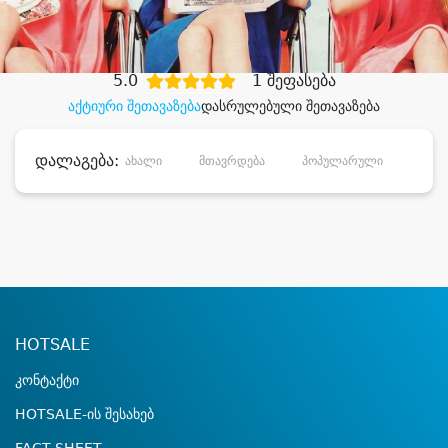
დიდი დანაზოგით
5.0
1 შეფასება
აქტიური შეთავაზება
დასრულებული შეთავაზება
დალაგება:
ახალი
მთავრდება
პოპულარული
დანა
HOTSALE
კონტაქტი
HOTSALE-ის შესახებ