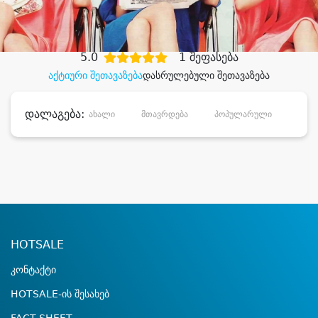
დიდი დანაზოგით
5.0
1 შეფასება
აქტიური შეთავაზება
დასრულებული შეთავაზება
დალაგება:
ახალი
მთავრდება
პოპულარული
დანა
HOTSALE
კონტაქტი
HOTSALE-ის შესახებ