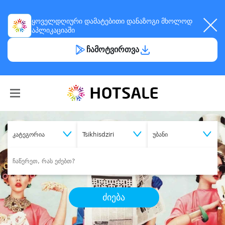
ყოველდღიური
დამატებითი დანაზოგი
მხოლოდ
აპლიკაციაში
ჩამოტვირთვა
კატეგორია
Tsikhisdziri
უბანი
ძიება
შეიძინე
სასურველი მომსახურება