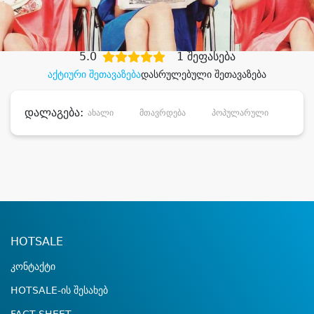
დიდი დანაზოგით
5.0
1 შეფასება
აქტიური შეთავაზება
დასრულებული შეთავაზება
დალაგება:
ახალი
მთავრდება
პოპულარული
დანა
HOTSALE
კონტაქტი
HOTSALE-ის შესახებ