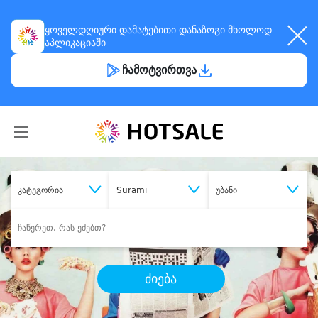
ყოველდღიური
დამატებითი დანაზოგი
მხოლოდ
აპლიკაციაში
ჩამოტვირთვა
კატეგორია
Surami
უბანი
ძიება
შეიძინე
სასურველი მომსახურება