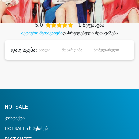
დიდი დანაზოგით
5.0
1 შეფასება
აქტიური შეთავაზება
დასრულებული შეთავაზება
დალაგება:
ახალი
მთავრდება
პოპულარული
დანა
HOTSALE
კონტაქტი
HOTSALE-ის შესახებ