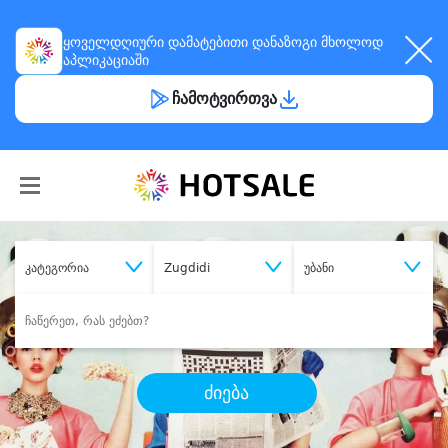
ყოველდღიური
დამატებითი დანაზოგი
მხოლოდ
აპლიკაციაში
ჩამოტვირთვა
კატეგორია
Zugdidi
უბანი
ძიება
შეიძინე
სასურველი მომსახურება