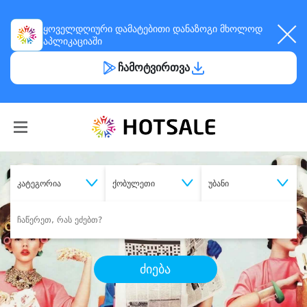
ყოველდღიური
დამატებითი დანაზოგი
მხოლოდ
აპლიკაციაში
ჩამოტვირთვა
კატეგორია
ქობულეთი
უბანი
ძიება
შეიძინე
სასურველი მომსახურება