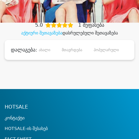
დიდი დანაზოგით
5.0
1 შეფასება
აქტიური შეთავაზება
დასრულებული შეთავაზება
დალაგება:
ახალი
მთავრდება
პოპულარული
დანა
HOTSALE
კონტაქტი
HOTSALE-ის შესახებ