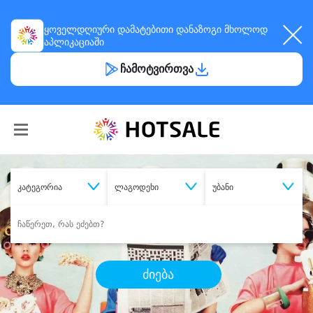
ყოველდღიური
დამატებითი დანაზოგი
მხოლოდ
აპლიკაციაში
ჩამოტვირთვა
კატეგორია
ლაგოდეხი
უბანი
ძიება
შეიძინე
სასურველი მომსახურება