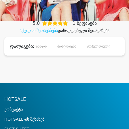
დიდი დანაზოგით
5.0
1 შეფასება
აქტიური შეთავაზება
დასრულებული შეთავაზება
დალაგება:
ახალი
მთავრდება
პოპულარული
დანა
HOTSALE
კონტაქტი
HOTSALE-ის შესახებ