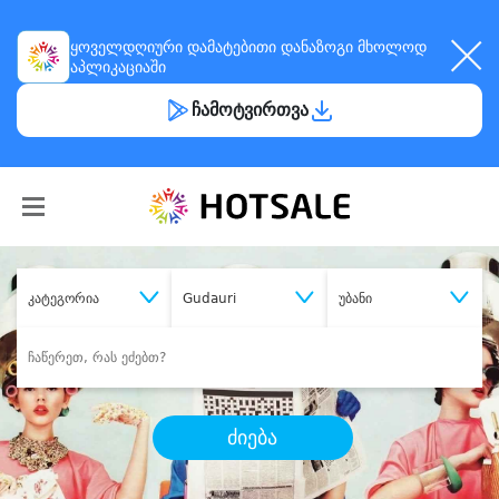
ყოველდღიური
დამატებითი დანაზოგი
მხოლოდ
აპლიკაციაში
ჩამოტვირთვა
კატეგორია
Gudauri
უბანი
ძიება
შეიძინე
სასურველი მომსახურება