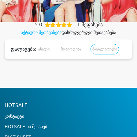
დიდი დანაზოგით
5.0
1 შეფასება
აქტიური შეთავაზება
დასრულებული შეთავაზება
დალაგება:
ახალი
მთავრდება
პოპულარული
დანა
HOTSALE
კონტაქტი
HOTSALE-ის შესახებ