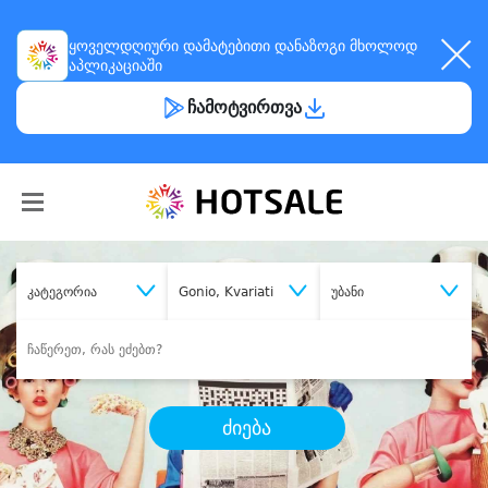
ყოველდღიური
დამატებითი დანაზოგი
მხოლოდ
აპლიკაციაში
ჩამოტვირთვა
კატეგორია
Gonio, Kvariati
უბანი
ძიება
შეიძინე
სასურველი მომსახურება