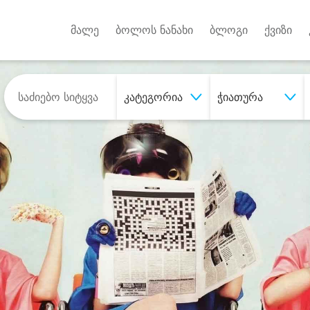
Android A
უქტებზე
მალე
ბოლოს ნანახი
ბლოგი
ქვიზი
კატეგორია
ჭიათურა
შეიძინე
სასურველი მომსახურე