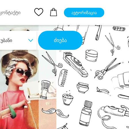
pp
Ios App
კონტაქტი
ავტორიზაცია
ძიება
უბანი
ბა
დიდი დანაზოგით