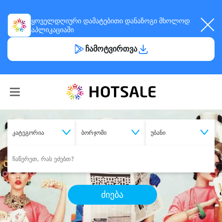
ყოველდღიური
დამატებითი დანაზოგი
მხოლოდ
აპლიკაციაში
ჩამოტვირთვა
კატეგორია
ბორჯომი
უბანი
ძიება
შეიძინე
სასურველი მომსახურება