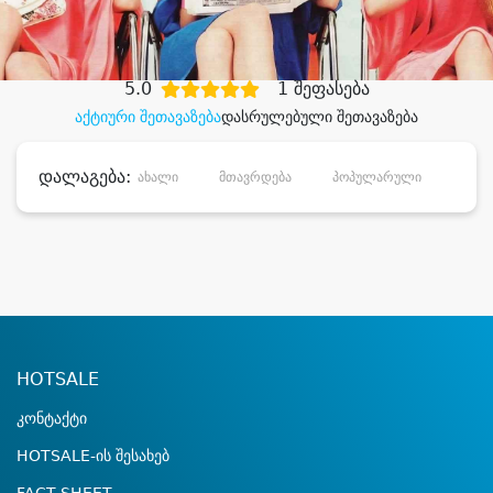
დიდი დანაზოგით
5.0
1 შეფასება
აქტიური შეთავაზება
დასრულებული შეთავაზება
დალაგება:
ახალი
მთავრდება
პოპულარული
დანა
HOTSALE
კონტაქტი
HOTSALE-ის შესახებ