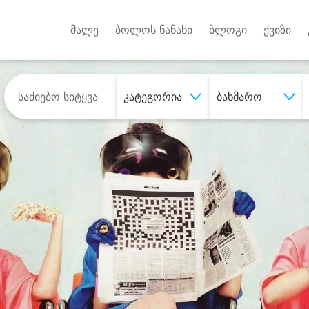
Android A
უქტებზე
მალე
ბოლოს ნანახი
ბლოგი
ქვიზი
კატეგორია
ბახმარო
შეიძინე
სასურველი მომსახურე