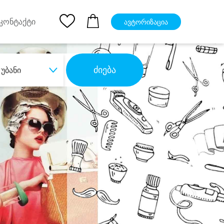
pp
Ios App
კონტაქტი
ავტორიზაცია
ძიება
უბანი
ბა
დიდი დანაზოგით