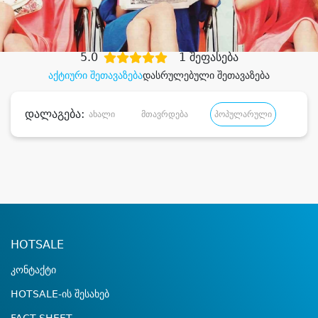
დიდი დანაზოგით
5.0
1 შეფასება
აქტიური შეთავაზება
დასრულებული შეთავაზება
დალაგება:
ახალი
მთავრდება
პოპულარული
დანა
HOTSALE
კონტაქტი
HOTSALE-ის შესახებ