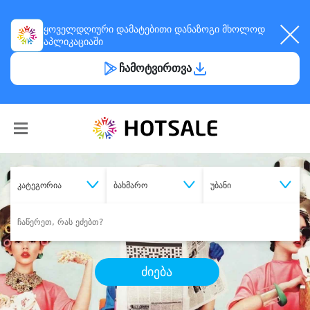
ყოველდღიური
დამატებითი დანაზოგი
მხოლოდ
აპლიკაციაში
ჩამოტვირთვა
კატეგორია
ბახმარო
უბანი
ძიება
შეიძინე
სასურველი მომსახურება