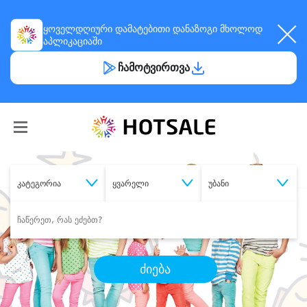
ყოველდღიური
დამატებითი დანაზოგი
მხოლოდ
აპლიკაციაში
ჩამოტვირთვა
კატეგორია
ყვარელი
უბანი
ძიება
შეიძინე
სასურველი მომსახურება