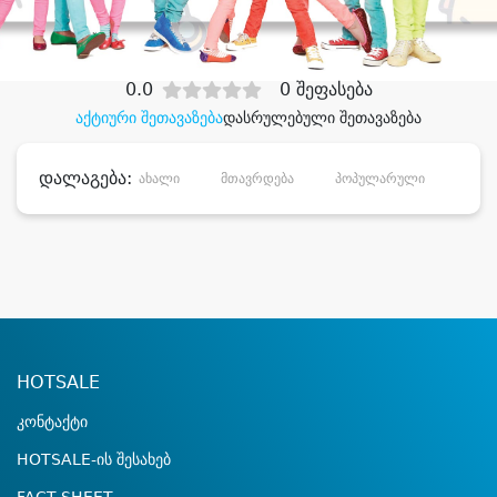
დიდი დანაზოგით
0.0
0 შეფასება
აქტიური შეთავაზება
დასრულებული შეთავაზება
დალაგება:
ახალი
მთავრდება
პოპულარული
დანა
HOTSALE
კონტაქტი
HOTSALE-ის შესახებ