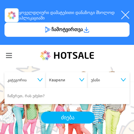
ყოველდღიური
დამატებითი დანაზოგი
მხოლოდ
აპლიკაციაში
ჩამოტვირთვა
კატეგორია
Кварели
უბანი
ძიება
შეიძინე
სასურველი მომსახურება