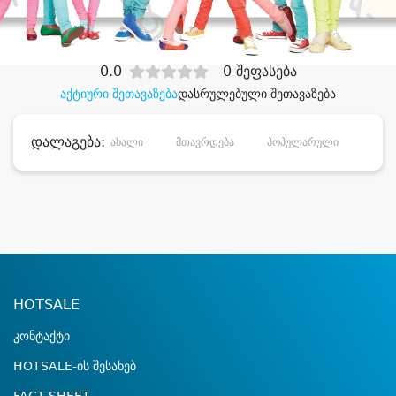
დიდი დანაზოგით
0.0
0 შეფასება
აქტიური შეთავაზება
დასრულებული შეთავაზება
დალაგება:
ახალი
მთავრდება
პოპულარული
დანა
HOTSALE
კონტაქტი
HOTSALE-ის შესახებ