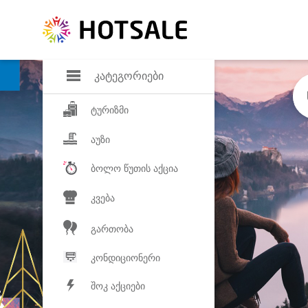
დანაზოგი
საყვარელ პროდ
კატეგორიები
ტურიზმი
აუზი
ბოლო წუთის აქცია
კვება
გართობა
კონდიციონერი
შოკ აქციები