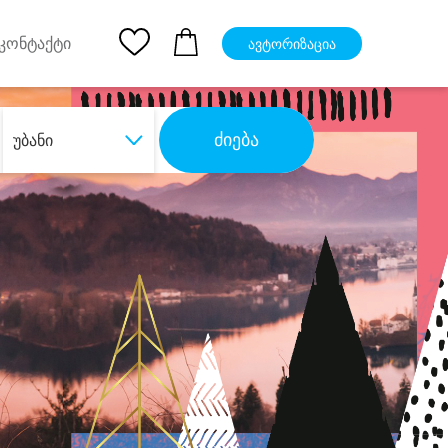
pp
Ios App
კონტაქტი
ავტორიზაცია
ძიება
უბანი
ბა
დიდი დანაზოგით