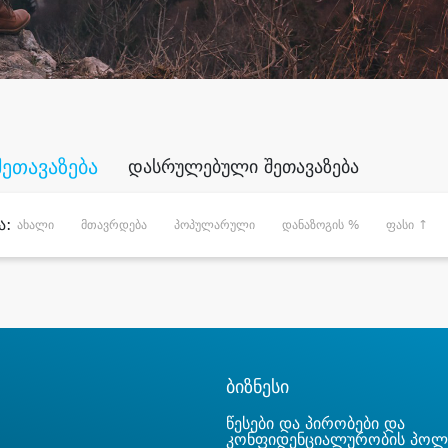
შეთავაზება
დასრულებული შეთავაზება
ა:
ახალი
მთავრდება
პოპულარული
დანაზოგის %
ფასი ↑
ბიზნესი
წესები და პირობები და
კონფიდენციალურობის პოლ