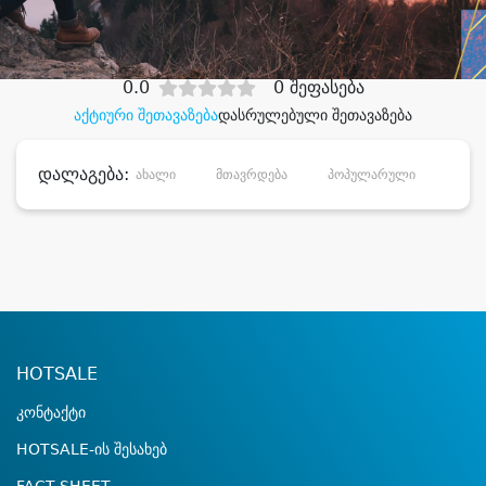
დიდი დანაზოგით
0.0
0 შეფასება
აქტიური შეთავაზება
დასრულებული შეთავაზება
დალაგება:
ახალი
მთავრდება
პოპულარული
დანა
HOTSALE
კონტაქტი
HOTSALE-ის შესახებ