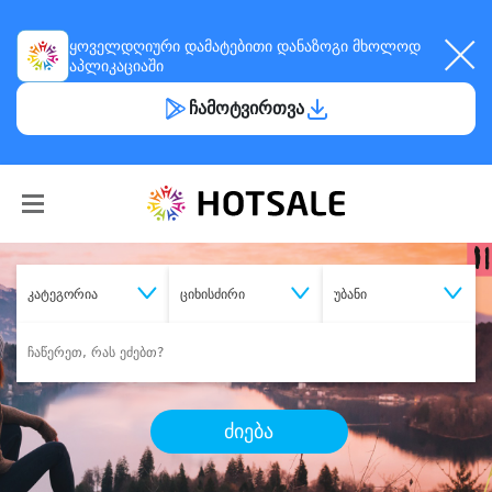
ყოველდღიური
დამატებითი დანაზოგი
მხოლოდ
აპლიკაციაში
ჩამოტვირთვა
კატეგორია
ციხისძირი
უბანი
ძიება
შეიძინე
სასურველი მომსახურება