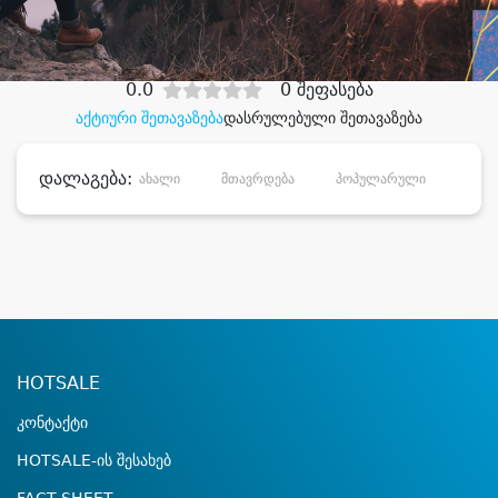
დიდი დანაზოგით
0.0
0 შეფასება
აქტიური შეთავაზება
დასრულებული შეთავაზება
დალაგება:
ახალი
მთავრდება
პოპულარული
დანა
HOTSALE
კონტაქტი
HOTSALE-ის შესახებ