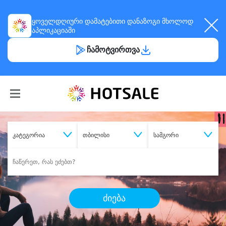
ყოველდღიური
დამატებითი დანაზოგი
მხოლოდ
აპლიკაციაში
ჩამოტვირთვა
კატეგორია
თბილისი
სამგორი
ძიება
შეიძინე
სასურველი მომსახურება