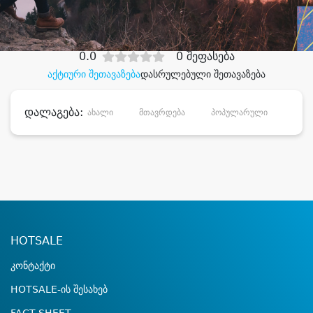
დიდი დანაზოგით
0.0
0 შეფასება
აქტიური შეთავაზება
დასრულებული შეთავაზება
დალაგება:
ახალი
მთავრდება
პოპულარული
დანა
HOTSALE
კონტაქტი
HOTSALE-ის შესახებ