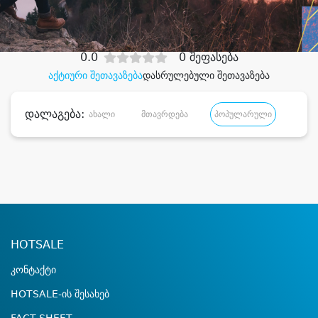
დიდი დანაზოგით
0.0
0 შეფასება
აქტიური შეთავაზება
დასრულებული შეთავაზება
დალაგება:
ახალი
მთავრდება
პოპულარული
დანა
HOTSALE
კონტაქტი
HOTSALE-ის შესახებ