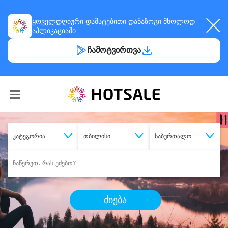
ყოველდღიური
დამატებითი დანაზოგი
მხოლოდ
აპლიკაციაში
ჩამოტვირთვა
კატეგორია
თბილისი
საბურთალო
ძიება
შეიძინე
სასურველი მომსახურება