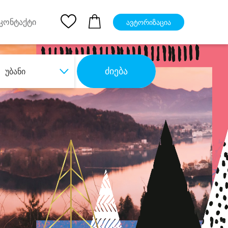
pp
Ios App
კონტაქტი
ავტორიზაცია
ძიება
უბანი
ბა
დიდი დანაზოგით