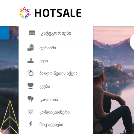
დანაზოგი
საყვარელ პროდ
კატეგორიები
ტურიზმი
აუზი
ბოლო წუთის აქცია
კვება
გართობა
კონდიციონერი
შოკ აქციები