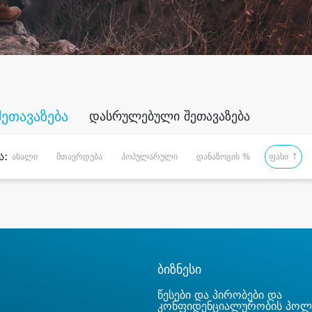
შეთავაზება
დასრულებული შეთავაზება
ა:
ახალი
მთავრდება
პოპულარული
დანაზოგის %
ფასი ↑
ბიზნესი
წესები და პირობები და
კონფიდენციალურობის პოლ