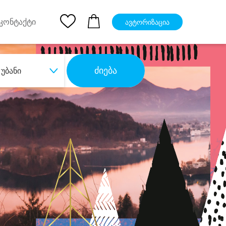
pp
Ios App
კონტაქტი
ავტორიზაცია
ძიება
უბანი
ბა
დიდი დანაზოგით