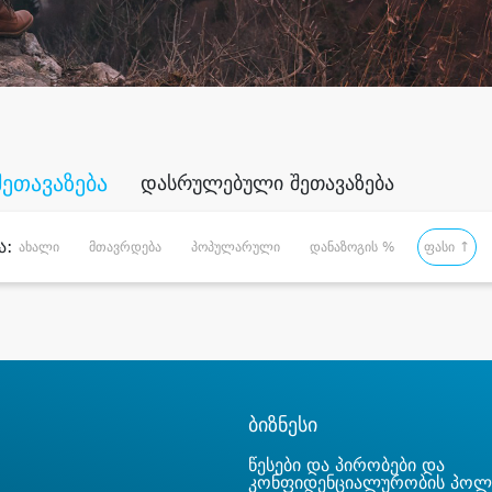
შეთავაზება
დასრულებული შეთავაზება
ა:
ახალი
მთავრდება
პოპულარული
დანაზოგის %
ფასი ↑
ბიზნესი
წესები და პირობები და
კონფიდენციალურობის პოლ