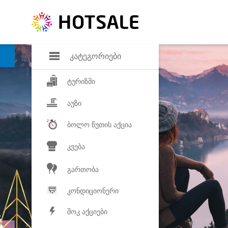
დანაზოგი
საყვარელ პროდ
კატეგორიები
ტურიზმი
აუზი
ბოლო წუთის აქცია
კვება
გართობა
კონდიციონერი
შოკ აქციები