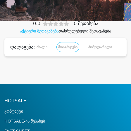
დიდი დანაზოგით
0.0
0 შეფასება
აქტიური შეთავაზება
დასრულებული შეთავაზება
დალაგება:
ახალი
მთავრდება
პოპულარული
დანა
HOTSALE
კონტაქტი
HOTSALE-ის შესახებ