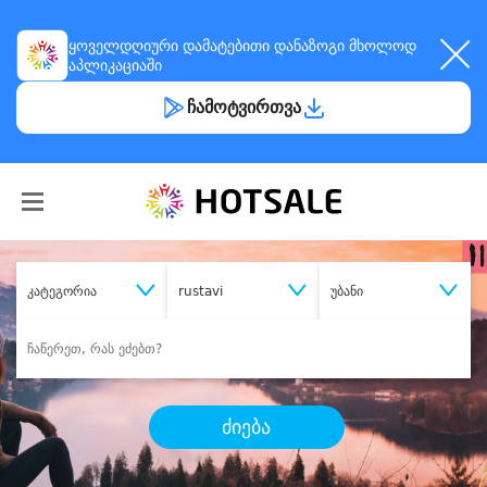
ყოველდღიური
დამატებითი დანაზოგი
მხოლოდ
აპლიკაციაში
ჩამოტვირთვა
კატეგორია
rustavi
უბანი
ძიება
შეიძინე
სასურველი მომსახურება