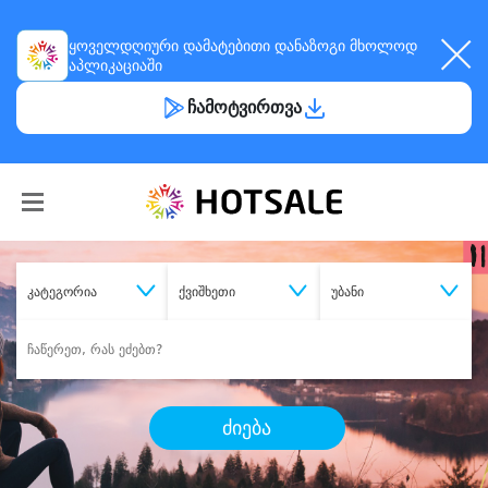
ყოველდღიური
დამატებითი დანაზოგი
მხოლოდ
აპლიკაციაში
ჩამოტვირთვა
კატეგორია
ქვიშხეთი
უბანი
ძიება
შეიძინე
სასურველი მომსახურება