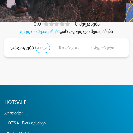
დიდი დანაზოგით
0.0
0 შეფასება
აქტიური შეთავაზება
დასრულებული შეთავაზება
დალაგება:
ახალი
მთავრდება
პოპულარული
დანა
HOTSALE
კონტაქტი
HOTSALE-ის შესახებ