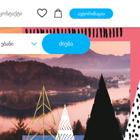
pp
Ios App
კონტაქტი
ავტორიზაცია
ძიება
უბანი
ბა
დიდი დანაზოგით