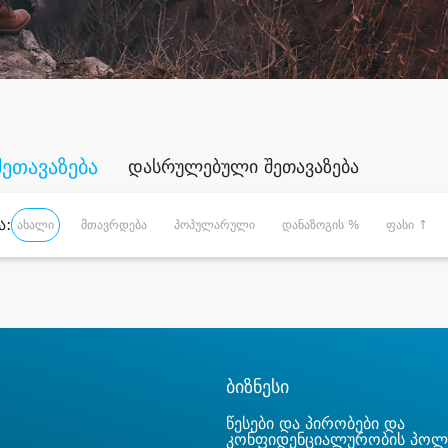
შეთავაზება
დასრულებული შეთავაზება
ა:
ახალი
მთავრდება
პოპულარული
დანაზოგის %
ფასი ↑
ბიზნესი
წესები და პირობები და
კონფიდენციალურობის პოლ