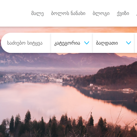
Android A
უქტებზე
მალე
ბოლოს ნანახი
ბლოგი
ქვიზი
კატეგორია
ბაღდათი
შეიძინე
სასურველი მომსახურე