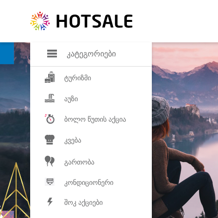
დანაზოგი
საყვარელ პროდ
კატეგორიები
ტურიზმი
აუზი
ბოლო წუთის აქცია
კვება
გართობა
კონდიციონერი
შოკ აქციები