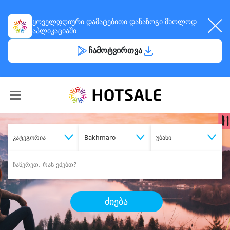
ყოველდღიური
დამატებითი დანაზოგი
მხოლოდ
აპლიკაციაში
ჩამოტვირთვა
კატეგორია
Bakhmaro
უბანი
ძიება
შეიძინე
სასურველი მომსახურება