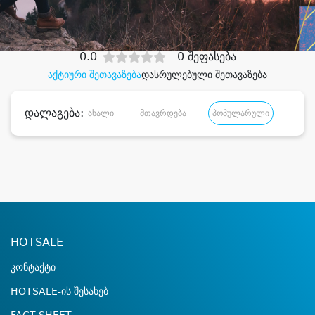
დიდი დანაზოგით
0.0
0 შეფასება
აქტიური შეთავაზება
დასრულებული შეთავაზება
დალაგება:
ახალი
მთავრდება
პოპულარული
დანა
HOTSALE
კონტაქტი
HOTSALE-ის შესახებ