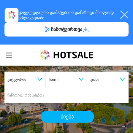
ყოველდღიური
დამატებითი დანაზოგი
მხოლოდ
აპლიკაციაში
ჩამოტვირთვა
კატეგორია
Tsemi
უბანი
ძიება
შეიძინე
სასურველი მომსახურება