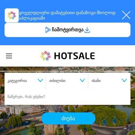
ყოველდღიური
დამატებითი დანაზოგი
მხოლოდ
აპლიკაციაში
ჩამოტვირთვა
კატეგორია
თბილისი
ისანი
ძიება
შეიძინე
სასურველი მომსახურება