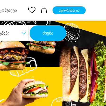
pp
Ios App
კონტაქტი
ავტორიზაცია
ძიება
უბანი
ბა
დიდი დანაზოგით