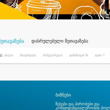
შეთავაზება
დასრულებული შეთავაზება
ა:
ახალი
მთავრდება
პოპულარული
დანაზოგის %
ფასი ↑
ბიზნესი
წესები და პირობები და
კონფიდენციალურობის პოლ