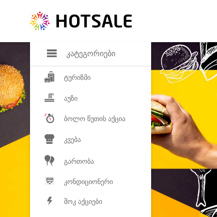
დანაზოგი
საყვარელ პროდ
კატეგორიები
ტურიზმი
აუზი
ბოლო წუთის აქცია
კვება
გართობა
კონდიციონერი
შოკ აქციები