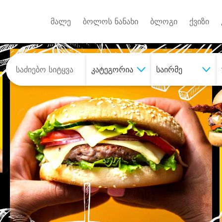
Android A
უქტებზე
მალე
ბოლოს ნანახი
ბლოგი
ქვიზი
კატეგორია
საირმე
შეიძინე
სასურველი მომსახურე