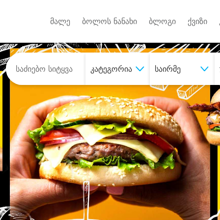
Android A
უქტებზე
მალე
ბოლოს ნანახი
ბლოგი
ქვიზი
კატეგორია
საირმე
შეიძინე
სასურველი მომსახურე