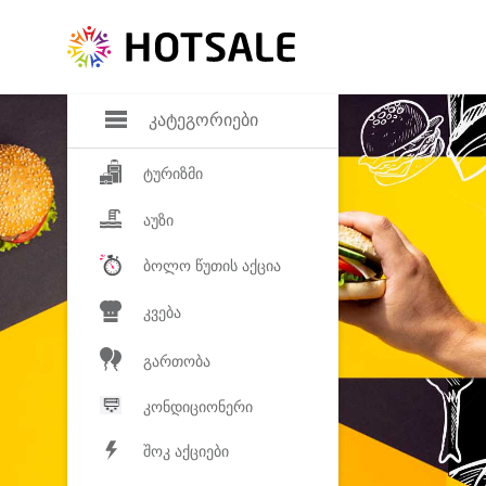
დანაზოგი
საყვარელ პროდ
კატეგორიები
ტურიზმი
აუზი
ბოლო წუთის აქცია
კვება
გართობა
კონდიციონერი
შოკ აქციები