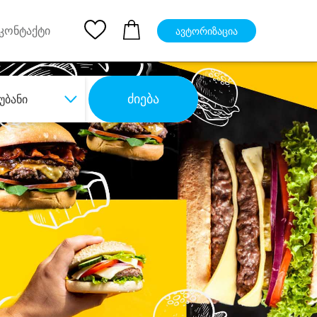
pp
Ios App
კონტაქტი
ავტორიზაცია
ძიება
უბანი
ბა
დიდი დანაზოგით