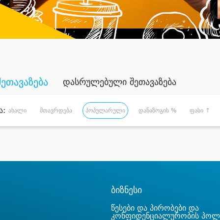
შეთავაზება
დასრულებული შეთავაზება
ა:
ახალი
მთავრდება
პოპულარული
დანაზოგის %
ფასი ↑
ბიზნესი
წესები და პირობები და
კონფიდენციალურობის პოლ