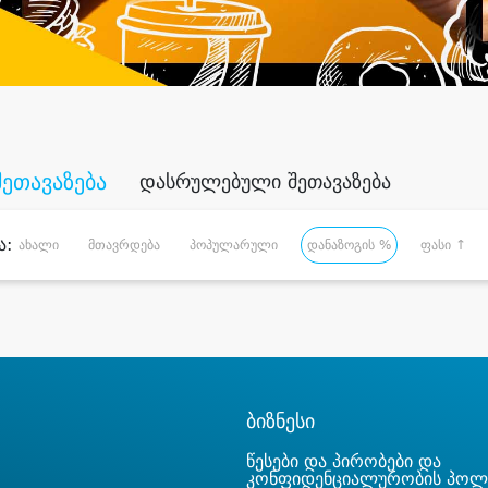
შეთავაზება
დასრულებული შეთავაზება
ა:
ახალი
მთავრდება
პოპულარული
დანაზოგის %
ფასი ↑
ბიზნესი
წესები და პირობები და
კონფიდენციალურობის პოლ