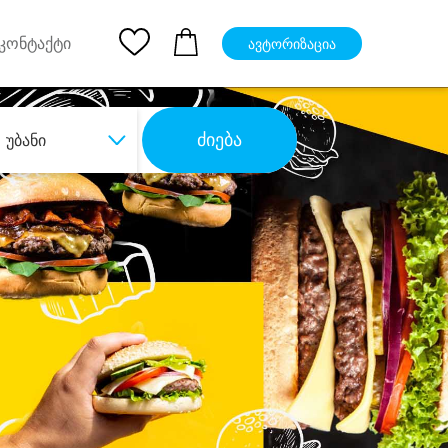
pp
Ios App
კონტაქტი
ავტორიზაცია
ძიება
უბანი
ბა
დიდი დანაზოგით