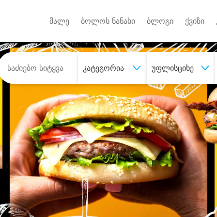
Android A
უქტებზე
მალე
ბოლოს ნანახი
ბლოგი
ქვიზი
კატეგორია
უფლისციხე
შეიძინე
სასურველი მომსახურე