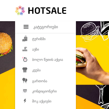
დანაზოგი
საყვარელ პროდ
კატეგორიები
ტურიზმი
აუზი
ბოლო წუთის აქცია
კვება
გართობა
კონდიციონერი
შოკ აქციები