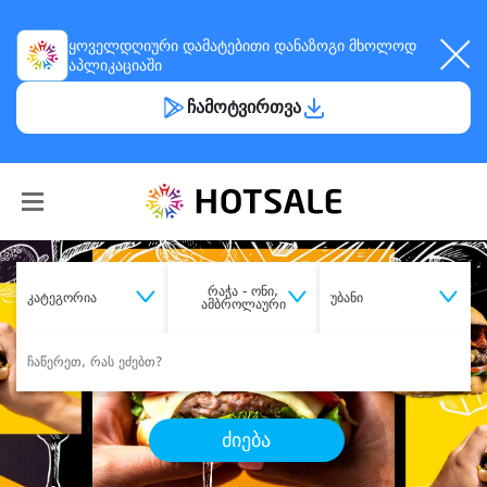
ყოველდღიური
დამატებითი დანაზოგი
მხოლოდ
აპლიკაციაში
ჩამოტვირთვა
რაჭა - ონი,
კატეგორია
უბანი
ამბროლაური
ძიება
შეიძინე
სასურველი მომსახურება