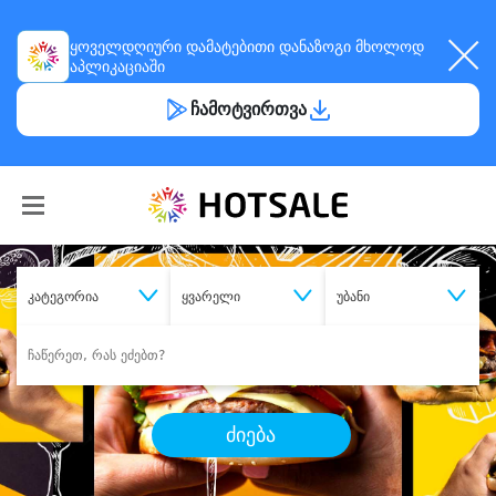
ყოველდღიური
დამატებითი დანაზოგი
მხოლოდ
აპლიკაციაში
ჩამოტვირთვა
კატეგორია
ყვარელი
უბანი
ძიება
შეიძინე
სასურველი მომსახურება