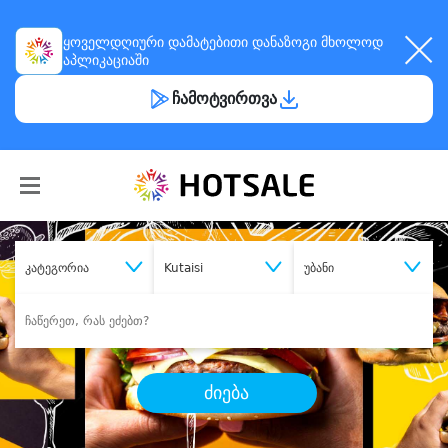
ყოველდღიური
დამატებითი დანაზოგი
მხოლოდ
აპლიკაციაში
ჩამოტვირთვა
კატეგორია
Kutaisi
უბანი
ძიება
შეიძინე
სასურველი მომსახურება